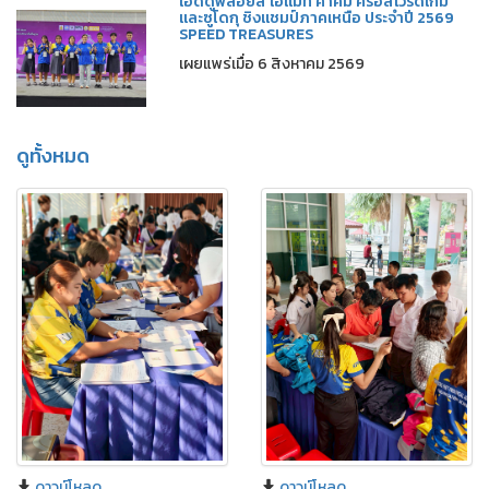
เอ็ดดูพลอยส์ เอแม็ท คำคม ครอสเวิร์ดเกม
และซูโดกุ ชิงแชมป์ภาคเหนือ ประจำปี 2569
SPEED TREASURES
เผยแพร่เมื่อ 6 สิงหาคม 2569
ดูทั้งหมด
ดาวน์โหลด
ดาวน์โหลด